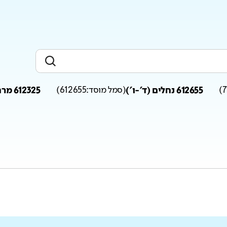
)
612655 נחלים (ד'-ו')
(
סמל מוסד:
612655
)
612325 מרחבים (ד')