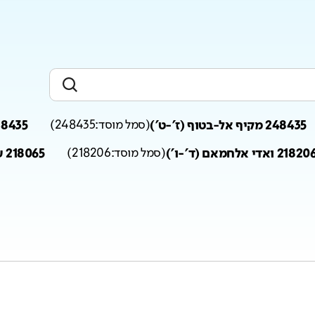
248435 מקיף אל-בטוף (ז'-ט')
(
סמל מוסד:
248435
)
248435 מקיף אל-בטוף
2182 ואדי אלחמאם (ד'-ו')
(
סמל מוסד:
218206
)
218065 ערב אלהיב פרוש רמאנה (ד'-ו')