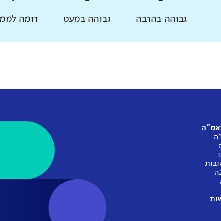
גבוהה בהרבה
גבוהה במעט
דומה לממו
ראמ"ה
ה
ו
ובות
ה
ות