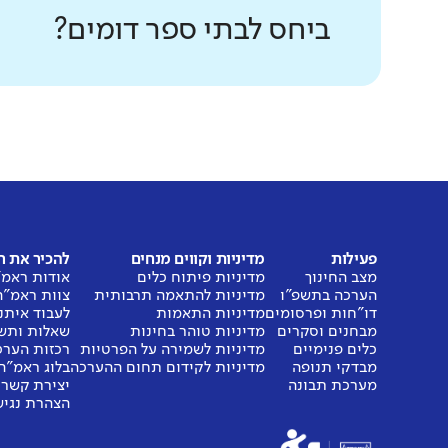
ביחס לבתי ספר דומים?
פעילות
מדיניות וקווים מנחים
להכיר את 
מצב החינוך
מדיניות פיתוח כלים
אודות ראמ"
הערכה בתשפ"ו
מדיניות להתאמה תרבותית
צוות ראמ"ה
דו"חות ופרסומים
מדיניות התאמות
לעבוד איתנ
מבחנים וסקרים
מדיניות טוהר בחינות
שאלות ותש
כלים פנימיים
מדיניות לשמירה על הפרטיות
רכזות הערכ
מבדקי תנופה
מדיניות לקידום תחום ההערכה
בלוג ראמ"ה
מערכת תבונה
יצירת קשר
הצהרת נגיש