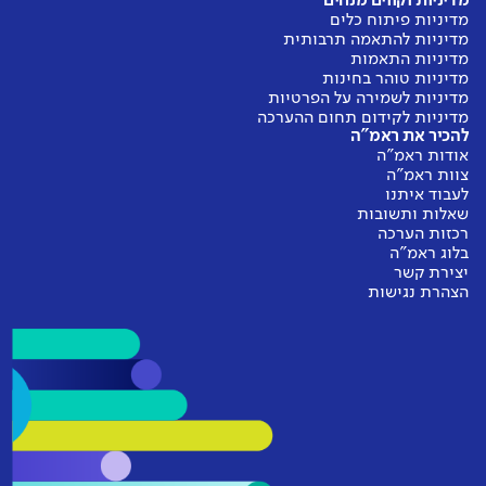
מדיניות וקווים מנחים
מדיניות פיתוח כלים
חמ"ד
מדיניות להתאמה תרבותית
ללא שינוי
מדיניות התאמות
משמעותי
מדיניות טוהר בחינות
71%
מדיניות לשמירה על הפרטיות
מדיניות לקידום תחום ההערכה
להכיר את ראמ"ה
ללא שינוי
אודות ראמ"ה
צוות ראמ"ה
משמעותי
לעבוד איתנו
חטיבה עליונה
שאלות ותשובות
רכזות הערכה
בלוג ראמ"ה
73%
יצירת קשר
הצהרת נגישות
חרדי
ללא שינוי
משמעותי
77%
עלייה
בהשוואה