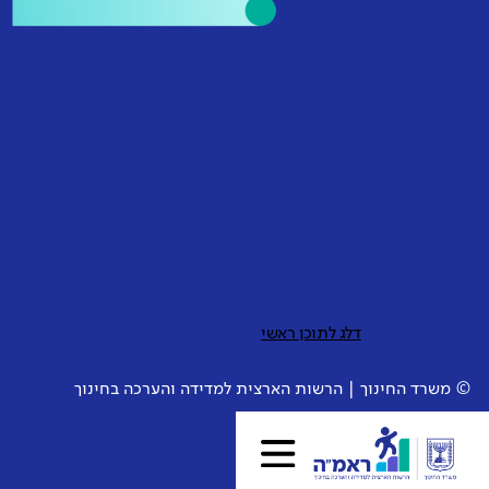
לעבר
דוברי ערבית
69%
ללא שינוי
משמעותי
דלג לתוכן ראשי
© משרד החינוך | הרשות הארצית למדידה והערכה בחינוך