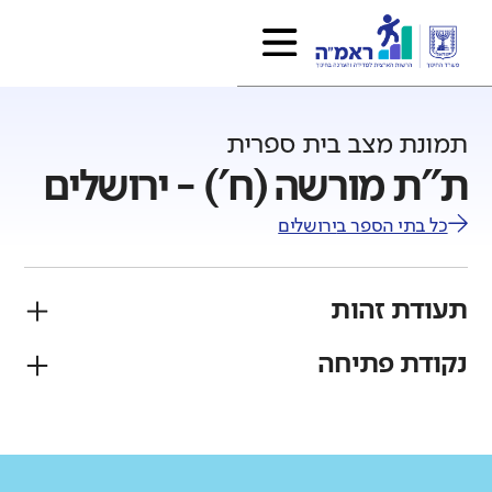
תמונת מצב בית ספרית
ת"ת מורשה (ח') - ירושלים
כל בתי הספר ב
ירושלים
תעודת זהות
נקודת פתיחה
פיקוח
מגזר
ממ"ד
יהודי
גודל בית הספר
מחוז
רשות
קטן
גדול מאוד
מנח'י
ירושלים