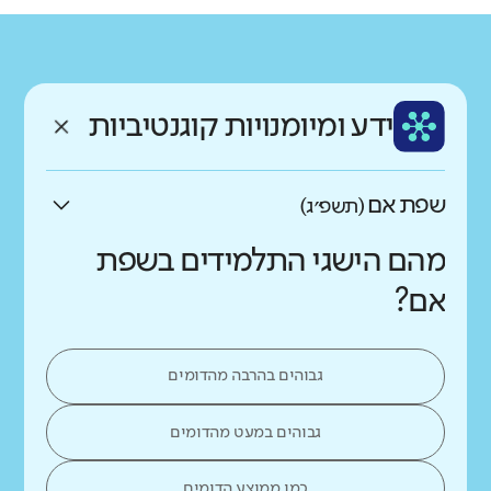
גודל בית הספר
מחוז
רשות
קטן
גדול מאוד
מנח'י
ירושלים
רקע חברתי כלכלי
שפה
ותק
נמוך
גבוה
ידע ומיומנויות קוגנטיביות
עברית
ותיק
שפת אם
(תשפ״ג)
מהם הישגי התלמידים בשפת
אם?
גבוהים בהרבה מהדומים
גבוהים במעט מהדומים
כמו ממוצע הדומים