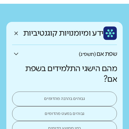
גודל בית הספר
מחוז
רשות
קטן
גדול מאוד
מנח'י
ירושלים
רקע חברתי כלכלי
שפה
ותק
נמוך
גבוה
ידע ומיומנויות קוגנטיביות
עברית
ותיק
שפת אם
(תשפ״ג)
מהם הישגי התלמידים בשפת
אם?
גבוהים בהרבה מהדומים
גבוהים במעט מהדומים
כמו ממוצע הדומים