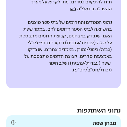
חזרו להתקיים כסדרם. ניתן לקרוא על מערך
ההערכה בתשפ"ה
כאן
.
נתוני הממדים והתחומים של בתי ספר מוצגים
בהשוואה לבתי הספר הדומים להם. בממד שפת
האם, שנבדק במבחנים, קבוצת הדומים מתבססת
על שפה (עברית/ערבית) ורקע חברתי-כלכלי
(גבוה/בינוני/נמוך). בממדים אחרים, שנבדקו
באמצעות סקרים, קבוצת הדומים מתבססת על
שפה (עברית/ערבית) ושלב חינוך
(יסודי/חט"ב/חט"ע).
נתוני השתתפות
מבחן שפה