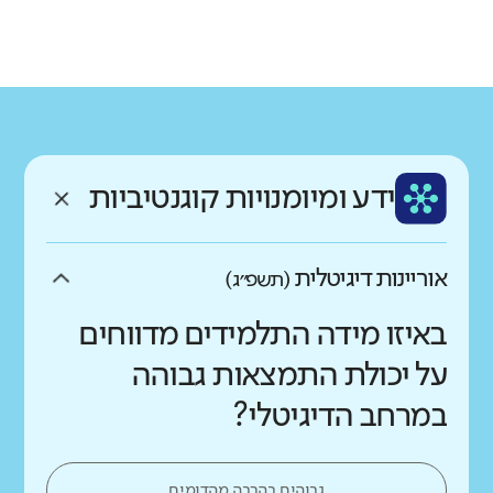
גודל בית הספר
מחוז
רשות
קטן
גדול מאוד
ירושלים
גוש עציון
רקע חברתי כלכלי
שפה
ותק
נמוך
גבוה
עברית
בינוני
ממוצע תלמידים בכיתה
ידע ומיומנויות קוגנטיביות
נמוך
גבוה
אוריינות דיגיטלית
(תשפ״ג)
באיזו מידה התלמידים מדווחים
על יכולת התמצאות גבוהה
במרחב הדיגיטלי?
גבוהים בהרבה מהדומים