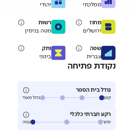
ממלכתי
יהודי
מחוז
רשות
ירושלים
מטה בנימין
שפה
ותק
עברית
בינוני
נקודת פתיחה
גודל בית הספר
קטן
גדול מאוד
רקע חברתי כלכלי
נמוך
גבוה