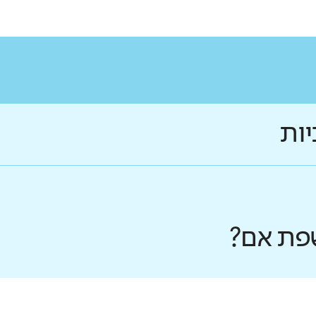
יות
פת אם?