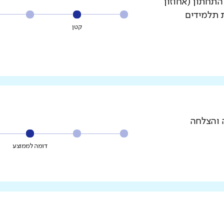
עשירון התחתון (אחוזון
ת תלמידים
קטן
 והצלחה
דומה לממוצע