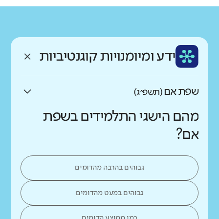
גודל בית הספר
מחוז
רשות
קטן
גדול מאוד
צפון
עמק המעיינות
רקע חברתי כלכלי
שפה
ותק
נמוך
גבוה
ידע ומיומנויות קוגנטיביות
עברית
ותיק מאוד
שפת אם
(תשפ״ג)
מהם הישגי התלמידים בשפת
אם?
גבוהים בהרבה מהדומים
גבוהים במעט מהדומים
כמו ממוצע הדומים