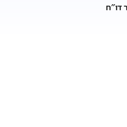
 דו"ח