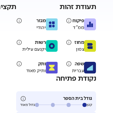
תעודת זהות
תקציר
פיקוח
מגזר
ממ"ד
יהודי
מחוז
רשות
צפון
יקנעם עילית
שפה
ותק
עברית
ותיק מאוד
נקודת פתיחה
גודל בית הספר
קטן
גדול מאוד