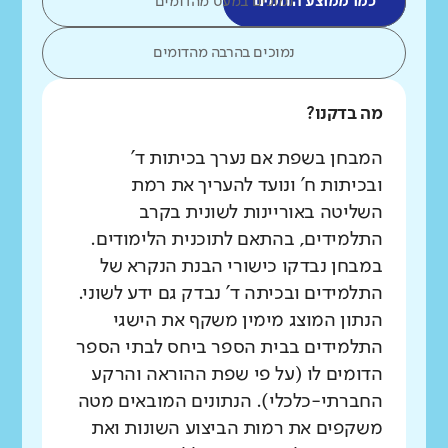
כמו ממוצע הדומים
נמוכים במעט מהדומים
נמוכים בהרבה מהדומים
מה בדקנו?
המבחן בשפת אם נערך בכיתות ד'
ובכיתות ח' ונועד להעריך את רמת
השליטה באוריינות לשונית בקרב
התלמידים, בהתאם לתוכנית הלימודים.
במבחן נבדקו כישורי הבנת הנקרא של
התלמידים ובכיתה ד' נבדק גם ידע לשוני.
הנתון המוצג מימין משקף את הישגי
התלמידים בבית הספר ביחס לבתי הספר
הדומים לו (על פי שפת ההוראה והרקע
החברתי-כלכלי). הנתונים המובאים מטה
משקפים את רמות הביצוע השונות ואת