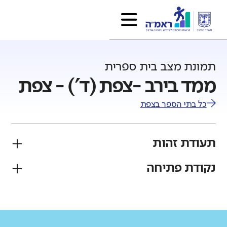
תמונת מצב בית ספרית
ממד בירב -צפת (ד') - צפת
כל בתי הספר ב
צפת
תעודת זהות
נקודת פתיחה
פיקוח
מגזר
ממ"ד
יהודי
גודל בית הספר
מחוז
רשות
קטן
גדול מאוד
צפון
צפת