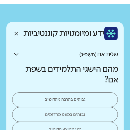
גודל בית הספר
מחוז
רשות
קטן
גדול מאוד
צפון
משגב
רקע חברתי כלכלי
שפה
ותק
נמוך
גבוה
ידע ומיומנויות קוגנטיביות
עברית
בינוני
שפת אם
(תשפ״ג)
מהם הישגי התלמידים בשפת
אם?
גבוהים בהרבה מהדומים
גבוהים במעט מהדומים
כמו ממוצע הדומים