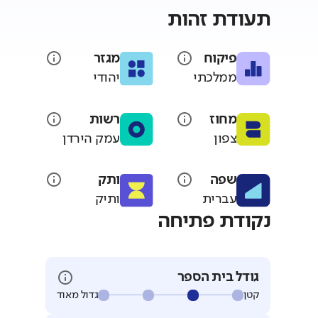
תעודת זהות
פיקוח
מגזר
ממלכתי
יהודי
מחוז
רשות
צפון
עמק הירדן
שפה
ותק
עברית
ותיק
נקודת פתיחה
גודל בית הספר
קטן
גדול מאוד