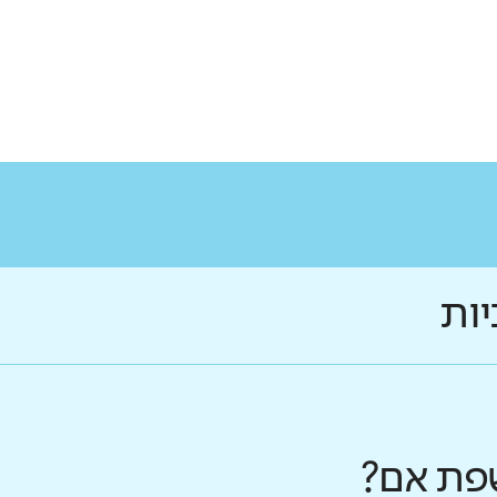
יות
פת אם?