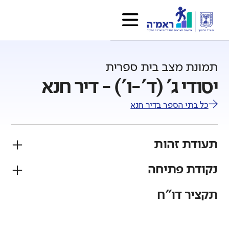
תמונת מצב בית ספרית
יסודי ג' (ד'-ו') - דיר חנא
כל בתי הספר ב
דיר חנא
תעודת זהות
נקודת פתיחה
פיקוח
מגזר
ממלכתי
ערבי
תקציר דו"ח
גודל בית הספר
מחוז
רשות
קטן
גדול מאוד
צפון
דיר חנא