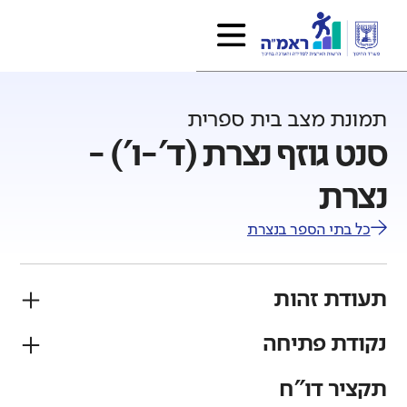
תמונת מצב בית ספרית
סנט גוזף נצרת (ד'-ו') -
נצרת
כל בתי הספר ב
נצרת
תעודת זהות
נקודת פתיחה
פיקוח
מגזר
ממלכתי
ערבי
תקציר דו"ח