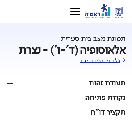
תמונת מצב בית ספרית
אלאוסופיה (ד'-ו') - נצרת
כל בתי הספר ב
נצרת
תעודת זהות
נקודת פתיחה
פיקוח
מגזר
ממלכתי
ערבי
תקציר דו"ח
גודל בית הספר
מחוז
רשות
קטן
גדול מאוד
צפון
נצרת