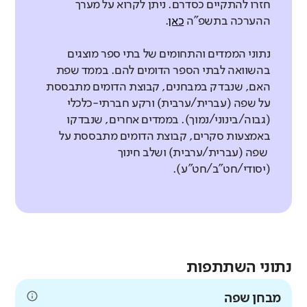
חזרו להתקיים כסדרם. ניתן לקרוא על מערך
ההערכה בתשפ"ה
כאן
.
נתוני הממדים והתחומים של בתי ספר מוצגים
בהשוואה לבתי הספר הדומים להם. בממד שפת
האם, שנבדק במבחנים, קבוצת הדומים מתבססת
על שפה (עברית/ערבית) ורקע חברתי-כלכלי
(גבוה/בינוני/נמוך). בממדים אחרים, שנבדקו
באמצעות סקרים, קבוצת הדומים מתבססת על
שפה (עברית/ערבית) ושלב חינוך
(יסודי/חט"ב/חט"ע).
נתוני השתתפות
מבחן שפה