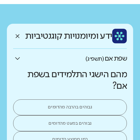
גודל בית הספר
מחוז
רשות
קטן
גדול מאוד
צפון
מרום הגליל
רקע חברתי כלכלי
שפה
ותק
נמוך
גבוה
ידע ומיומנויות קוגנטיביות
ערבית
בינוני
שפת אם
(תשפ״ג)
מהם הישגי התלמידים בשפת
אם?
גבוהים בהרבה מהדומים
גבוהים במעט מהדומים
כמו ממוצע הדומים