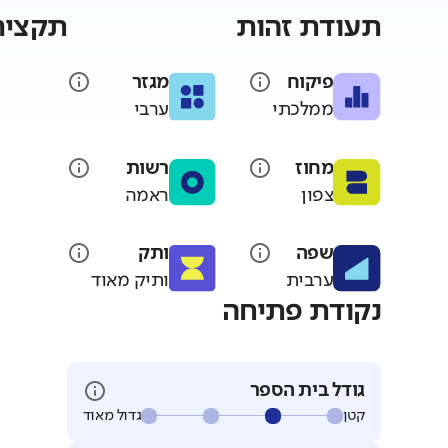
תעודת זהות
תקציר
פיקוח
מגזר
ממלכתי
ערבי
מחוז
רשות
צפון
ראמה
שפה
ותק
ערבית
ותיק מאוד
נקודת פתיחה
גודל בית הספר
קטן
גדול מאוד