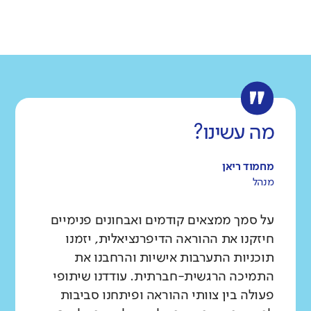
גודל בית הספר
מחוז
רשות
קטן
גדול מאוד
צפון
כאבול
רקע חברתי כלכלי
שפה
ותק
נמוך
גבוה
ערבית
ותיק מאוד
ממוצע תלמידים בכיתה
נמוך
גבוה
מה עשינו?
מחמוד ריאן
מנהל
על סמך ממצאים קודמים ואבחונים פנימיים
חיזקנו את ההוראה הדיפרנציאלית, יזמנו
תוכניות התערבות אישיות והרחבנו את
התמיכה הרגשית-חברתית. עודדנו שיתופי
פעולה בין צוותי ההוראה ופיתחנו סביבות