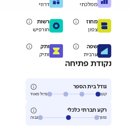
ממלכתי
דרוזי
מחוז
רשות
צפון
חורפיש
שפה
ותק
ערבית
ותיק
נקודת פתיחה
גודל בית הספר
קטן
גדול מאוד
רקע חברתי כלכלי
נמוך
גבוה