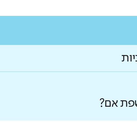
יות
פת אם?