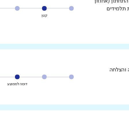
עשירון התחתון (אחוזון
ת תלמידים
קטן
 והצלחה
דומה לממוצע