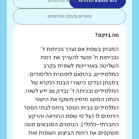
כמו ממוצע הדומים
נמוכים במעט מהדומים
נמוכים בהרבה מהדומים
מה בדקנו?
המבחן בשפת אם נערך בכיתות ד'
ובכיתות ח' ונועד להעריך את רמת
השליטה באוריינות לשונית בקרב
התלמידים, בהתאם לתוכנית הלימודים.
במבחן נבדקו כישורי הבנת הנקרא של
התלמידים ובכיתה ד' נבדק גם ידע לשוני.
הנתון המוצג מימין משקף את הישגי
התלמידים בבית הספר ביחס לבתי הספר
הדומים לו (על פי שפת ההוראה והרקע
החברתי-כלכלי). הנתונים המובאים מטה
משקפים את רמות הביצוע השונות ואת