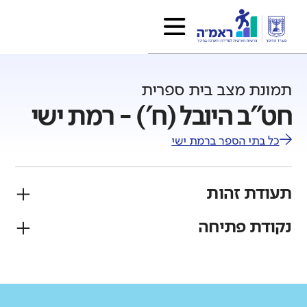
תמונת מצב בית ספרית
חט"ב היובל (ח') - רמת ישי
כל בתי הספר ב
רמת ישי
תעודת זהות
נקודת פתיחה
פיקוח
מגזר
ממלכתי
יהודי
גודל בית הספר
מחוז
רשות
קטן
גדול מאוד
צפון
רמת ישי