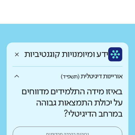
גודל בית הספר
מחוז
רשות
קטן
גדול מאוד
צפון
נצרת
רקע חברתי כלכלי
שפה
ותק
נמוך
גבוה
ערבית
ותיק מאוד
ממוצע תלמידים בכיתה
ידע ומיומנויות קוגנטיביות
נמוך
גבוה
אוריינות דיגיטלית
(תשפ״ד)
באיזו מידה התלמידים מדווחים
על יכולת התמצאות גבוהה
במרחב הדיגיטלי?
גבוהים בהרבה מהדומים