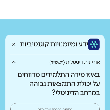
גודל בית הספר
מחוז
רשות
קטן
גדול מאוד
צפון
גוש חלב
רקע חברתי כלכלי
שפה
ותק
נמוך
גבוה
ערבית
ותיק
ממוצע תלמידים בכיתה
ידע ומיומנויות קוגנטיביות
נמוך
גבוה
אוריינות דיגיטלית
(תשפ״ד)
באיזו מידה התלמידים מדווחים
על יכולת התמצאות גבוהה
במרחב הדיגיטלי?
גבוהים בהרבה מהדומים