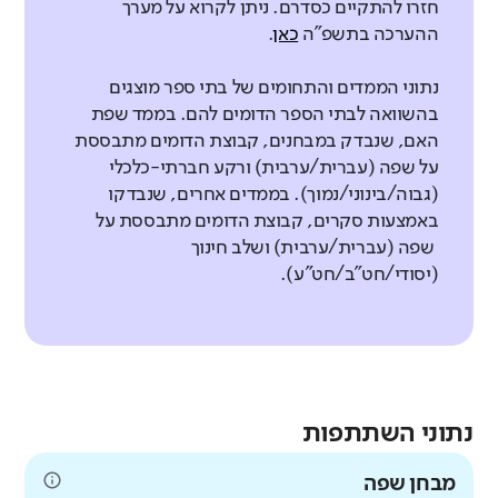
חזרו להתקיים כסדרם. ניתן לקרוא על מערך
ההערכה בתשפ"ה
כאן
.
נתוני הממדים והתחומים של בתי ספר מוצגים
בהשוואה לבתי הספר הדומים להם. בממד שפת
האם, שנבדק במבחנים, קבוצת הדומים מתבססת
על שפה (עברית/ערבית) ורקע חברתי-כלכלי
(גבוה/בינוני/נמוך). בממדים אחרים, שנבדקו
באמצעות סקרים, קבוצת הדומים מתבססת על
שפה (עברית/ערבית) ושלב חינוך
(יסודי/חט"ב/חט"ע).
נתוני השתתפות
מבחן שפה