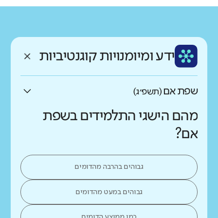
גודל בית הספר
מחוז
רשות
קטן
גדול מאוד
צפון
כפר כנא
רקע חברתי כלכלי
שפה
ותק
נמוך
גבוה
ידע ומיומנויות קוגנטיביות
ערבית
ותיק
שפת אם
(תשפ״ג)
מהם הישגי התלמידים בשפת
אם?
גבוהים בהרבה מהדומים
גבוהים במעט מהדומים
כמו ממוצע הדומים