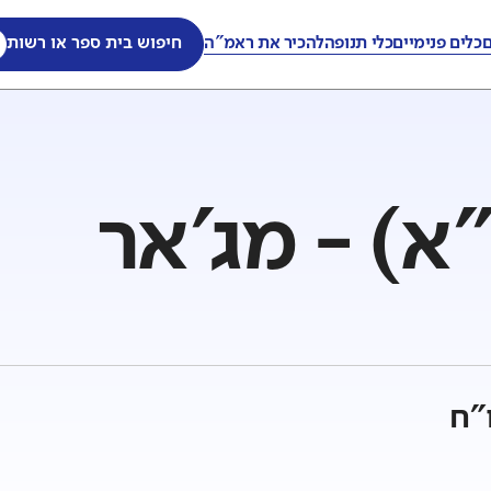
ם
כלים פנימיים
כלי תנופה
להכיר את ראמ"ה
חיפוש בית ספר או רשות
"א) - מג'אר
"ח