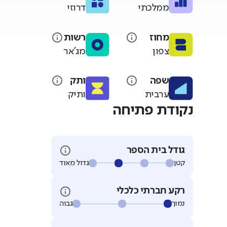
ממלכתי
דרוזי
מחוז
רשות
צפון
מג'אר
שפה
ותק
ערבית
ותיק
נקודת פתיחה
גודל בית הספר
קטן
גדול מאוד
רקע חברתי כלכלי
נמוך
גבוה