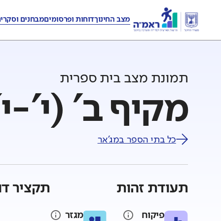
מצב החינוך
דוחות ופרסומים
מבחנים וסקרי
תמונת מצב בית ספרית
מקיף ב' (י'-י
כל בתי הספר ב
מג'אר
תעודת זהות
תקציר דו
פיקוח
מגזר