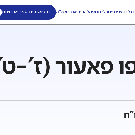
ם
כלים פנימיים
כלי תנופה
להכיר את ראמ"ה
חיפוש בית ספר או רשות
 פאעור (ז'-ט'
"ח