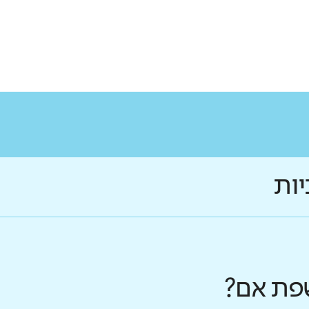
יות
פת אם?