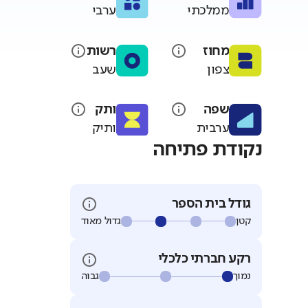
ממלכתי
ערבי
מחוז
רשות
צפון
שעב
שפה
ותק
ערבית
ותיק
נקודת פתיחה
גודל בית הספר
קטן
גדול מאוד
רקע חברתי כלכלי
נמוך
גבוה