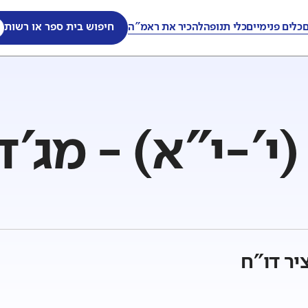
ם
כלים פנימיים
כלי תנופה
להכיר את ראמ"ה
חיפוש בית ספר או רשות
י'-י"א) - מג'ד
יר דו"ח