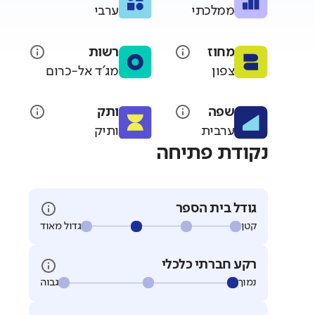
ממלכתי
ערבי
מחוז
רשות
צפון
מג'ד אל-כרום
שפה
ותק
ערבית
ותיק
נקודת פתיחה
גודל בית הספר
קטן
גדול מאוד
רקע חברתי כלכלי
נמוך
גבוה