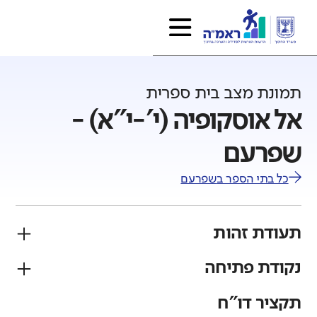
תמונת מצב בית ספרית
אל אוסקופיה (י'-י"א) -
שפרעם
כל בתי הספר ב
שפרעם
תעודת זהות
נקודת פתיחה
פיקוח
מגזר
ממלכתי
ערבי
תקציר דו"ח