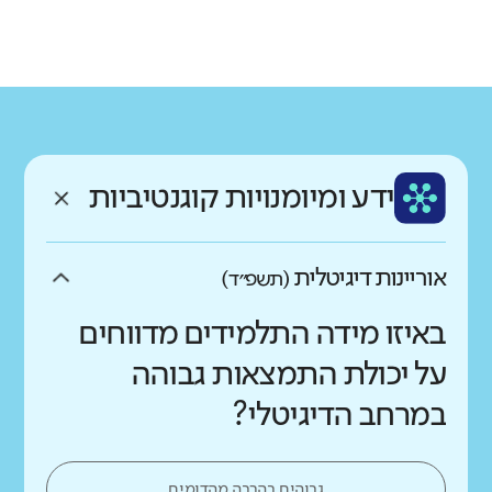
גודל בית הספר
מחוז
רשות
קטן
גדול מאוד
צפון
שפרעם
רקע חברתי כלכלי
שפה
ותק
נמוך
גבוה
ערבית
ותיק
ממוצע תלמידים בכיתה
ידע ומיומנויות קוגנטיביות
נמוך
גבוה
אוריינות דיגיטלית
(תשפ״ד)
באיזו מידה התלמידים מדווחים
על יכולת התמצאות גבוהה
במרחב הדיגיטלי?
גבוהים בהרבה מהדומים