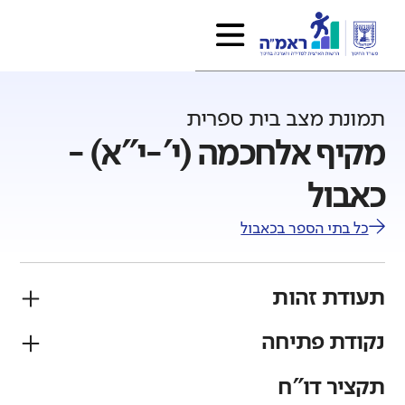
תמונת מצב בית ספרית
מקיף אלחכמה (י'-י"א) -
כאבול
כל בתי הספר ב
כאבול
תעודת זהות
נקודת פתיחה
פיקוח
מגזר
ממלכתי
ערבי
תקציר דו"ח