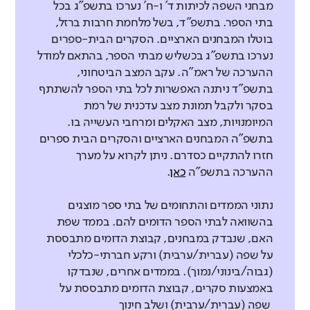
מבחני השפה לכיתות ד' ו-ח' נערכו בתשפ"ג בכל
בתי הספר. בתשפ"ד, בשל מלחמת חרבות ברזל,
בוטלו המבחנים הארציים. הסקרים הבית-ספרים
נערכו בתשפ"ג בכשליש מבתי הספר, בהתאם למודל
ההערכה של ראמ"ה. עקב המצב הביטחוני,
בתשפ"ד ניתנה האפשרות לכל בתי הספר להשתתף
בסקר ולקבל תמונת מצב עדכנית של רמת
המיומנויות, מצב האקלים ומרחבי העשייה בו.
בתשפ"ה המבחנים הארציים והסקרים הבית ספרים
חזרו להתקיים כסדרם. ניתן לקרוא על מערך
ההערכה בתשפ"ה
כאן
.
נתוני הממדים והתחומים של בתי ספר מוצגים
בהשוואה לבתי הספר הדומים להם. בממד שפת
האם, שנבדק במבחנים, קבוצת הדומים מתבססת
על שפה (עברית/ערבית) ורקע חברתי-כלכלי
(גבוה/בינוני/נמוך). בממדים אחרים, שנבדקו
באמצעות סקרים, קבוצת הדומים מתבססת על
שפה (עברית/ערבית) ושלב חינוך