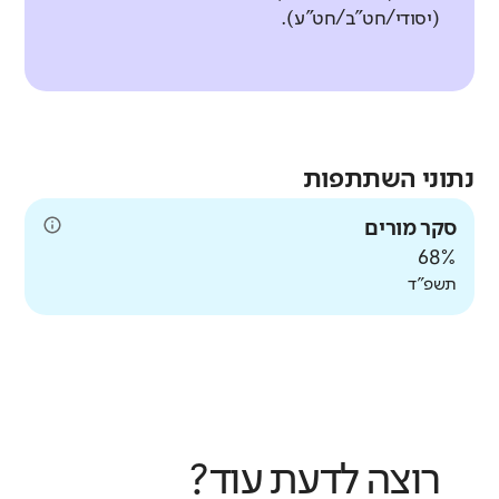
(יסודי/חט"ב/חט"ע).
נתוני השתתפות
סקר מורים
68%
תשפ"ד
רוצה לדעת עוד?