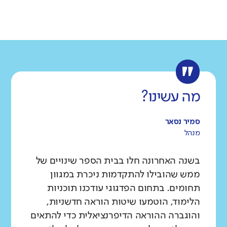
גודל בית הספר
מחוז
רשות
קטן
גדול מאוד
צפון
עראבה
רקע חברתי כלכלי
שפה
ותק
נמוך
גבוה
ערבית
ותיק
ממוצע תלמידים בכיתה
נמוך
גבוה
מה עשינו?
סמיר נסאר
מנהל
בשנה האחרונה חלו בבית הספר שינויים של
ממש שהובילו להתקדמות ניכרת במגוון
תחומים. בתחום הפדגוגי עודכנו תוכניות
הלימוד, הוטמעו שיטות הוראה חדשניות,
והוגברה ההוראה הדיפרנציאלית כדי להתאים