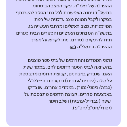
התלמידים והמורים ועל היחסים
הקניית מיומנויות אלה היא מרכיב
התלמידים.
ההערכה של ראמ"ה. עקב המצב הביטחוני,
הבין-אישיים ביניהם במהלך יום
משמעותי וחשוב בתהליך הלמידה
בתשפ"ד ניתנה האפשרות לכל בתי הספר להשתתף
הלימודים. תנאי שהייה מספקים, תשתיות
ולהצלחה בחיים.
שביעות רצון של מורים
בסקר ולקבל תמונת מצב עדכנית של רמת
מתאימות וסביבה נקייה, מטופחת,
המיומנויות, מצב האקלים ומרחבי העשייה בו.
באיזו מידה המורים מדווחים על תחושת
מהם התחומים הנכללים בממד
מהם התחומים הנכללים בממד
מרווחת וללא מפגעים חשובים והכרחיים
בתשפ"ה המבחנים הארציים והסקרים הבית ספרים
סיפוק מעבודתם?
מנהיגות ושותפות?
מעורבות חברתית?
לקיומו של אקלים בית ספרי חיובי.
חזרו להתקיים כסדרם. ניתן לקרוא על מערך
עשייה חינוכית מבוססת נתונים
ההערכה בתשפ"ה
כאן
.
מורים
באיזו מדיה מיושם בבית הספר ניהול
מהם התחומים הנכללים בממד
מבוסס נתונים?
מעורבות חברתית?
ניהול משתף
טיפוח מעורבות חברתית
נתוני הממדים והתחומים של בתי ספר מוצגים
דומה לממוצע
באיזו מידה המורים מרגישים שותפים
באיזו מידה יש למורים כלים לקידום
בהשוואה לבתי הספר הדומים להם. בממד שפת
מורים
מהם התחומים הנכללים בממד מצב
לעשייה הבית ספרית?
האם, שנבדק במבחנים, קבוצת הדומים מתבססת
מעורבות חברתית של תלמידים? (דיווחי
התשתיות?
הקניית מיומנויות רגשיות-חברתיות
על שפה (עברית/ערבית) ורקע חברתי-כלכלי
מחנכים ביסודי ודיווחי כלל המורים
אין נתוני
נמוכה במעט
מורים
באיזו מידה יש למורים כלים להקניית
(גבוה/בינוני/נמוך). בממדים אחרים, שנבדקו
עבר להשוואה
בחטיבת הביניים ובחטיבה העליונה)
באמצעות סקרים, קבוצת הדומים מתבססת על
מיומנויות רגשיות-חברתיות? (דיווחי
שפה (עברית/ערבית) ושלב חינוך
תשתיות תומכות הוראה
מחנכים ביסודי ודיווחי כלל המורים
דומה לממוצע
מורים
אין נתוני
(יסודי/חט"ב/חט"ע).
באיזו מידה יש למורים תשתיות ותנאים
עבר להשוואה
בחטיבת הביניים ובחטיבה העליונה)
מתאימים לעבודה בבית הספר? (דיווחי
חוסן מקצועי
דומה לממוצע
אין נתוני
מורים
מורים)
באיזו מידה המורים מדווחים על חוסר
עבר להשוואה