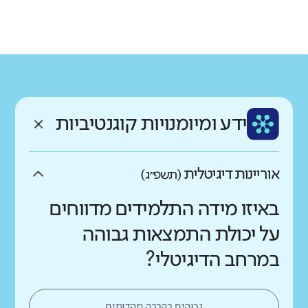
גודל בית הספר
מחוז
רשות
קטן
גדול מאוד
חינוך התישבותי
עכו
רקע חברתי כלכלי
שפה
ותק
נמוך
גבוה
עברית
ותיק מאוד
ממוצע תלמידים בכיתה
ידע ומיומנויות קוגנטיביות
נמוך
גבוה
אוריינות דיגיטלית
(תשפ״ג)
באיזו מידה התלמידים מדווחים
על יכולת התמצאות גבוהה
במרחב הדיגיטלי?
גבוהים בהרבה מהדומים