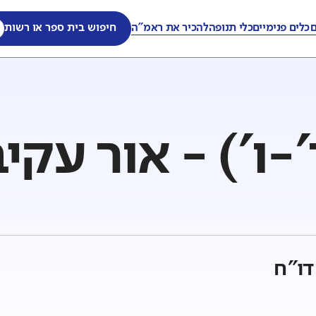
ם
כלים פנימיים
כלי תנופה
להכיר את ראמ"ה
חיפוש בית ספר או רשות
-ו') - אור עקי
דו"ח