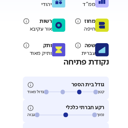
ממ"ד
יהודי
מחוז
רשות
חיפה
אור עקיבא
שפה
ותק
עברית
ותיק מאוד
נקודת פתיחה
גודל בית הספר
קטן
גדול מאוד
רקע חברתי כלכלי
נמוך
גבוה