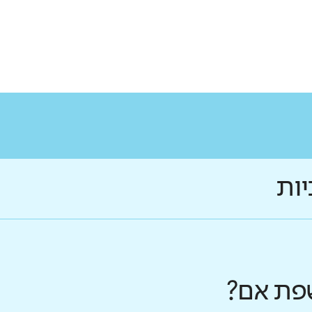
יות
פת אם?