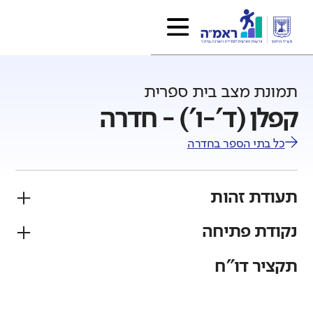
תמונת מצב בית ספרית
קפלן (ד'-ו') - חדרה
כל בתי הספר ב
חדרה
תעודת זהות
נקודת פתיחה
פיקוח
מגזר
ממלכתי
יהודי
תקציר דו"ח
גודל בית הספר
מחוז
רשות
קטן
גדול מאוד
חיפה
חדרה