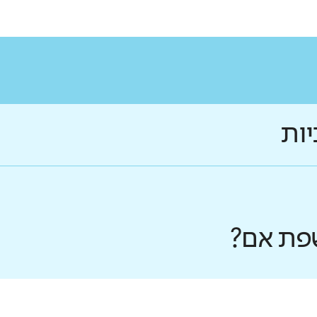
יות
פת אם?