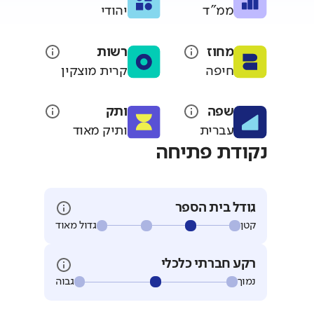
ממ"ד
יהודי
מחוז
רשות
חיפה
קרית מוצקין
שפה
ותק
עברית
ותיק מאוד
נקודת פתיחה
גודל בית הספר
קטן
גדול מאוד
רקע חברתי כלכלי
נמוך
גבוה