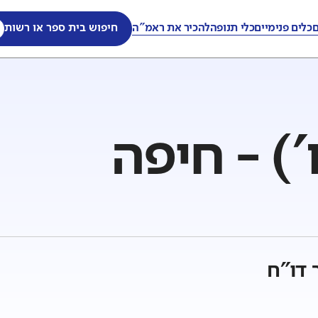
ם
כלים פנימיים
כלי תנופה
להכיר את ראמ"ה
חיפוש בית ספר או רשות
') - חיפה
 דו"ח