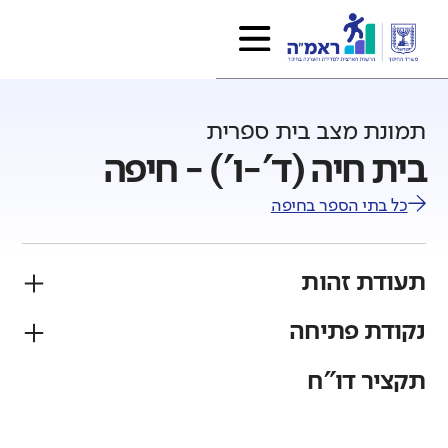
תמונת מצב בית ספרית
בית חיה (ד'-ו') - חיפה
כל בתי הספר ב
חיפה
תעודת זהות
נקודת פתיחה
פיקוח
מגזר
ממ"ד
יהודי
תקציר דו"ח
גודל בית הספר
מחוז
רשות
קטן
גדול מאוד
חיפה
חיפה