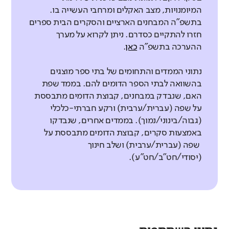
המיומנויות, מצב האקלים ומרחבי העשייה בו.
בתשפ"ה המבחנים הארציים והסקרים הבית ספרים
חזרו להתקיים כסדרם. ניתן לקרוא על מערך
ההערכה בתשפ"ה
כאן
.
נתוני הממדים והתחומים של בתי ספר מוצגים
בהשוואה לבתי הספר הדומים להם. בממד שפת
האם, שנבדק במבחנים, קבוצת הדומים מתבססת
על שפה (עברית/ערבית) ורקע חברתי-כלכלי
(גבוה/בינוני/נמוך). בממדים אחרים, שנבדקו
באמצעות סקרים, קבוצת הדומים מתבססת על
שפה (עברית/ערבית) ושלב חינוך
(יסודי/חט"ב/חט"ע).