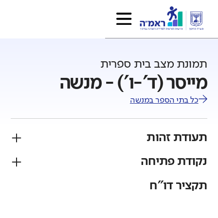
תמונת מצב בית ספרית
מייסר (ד'-ו') - מנשה
כל בתי הספר ב
מנשה
תעודת זהות
נקודת פתיחה
פיקוח
מגזר
ממלכתי
ערבי
תקציר דו"ח
גודל בית הספר
מחוז
רשות
קטן
גדול מאוד
חיפה
מנשה