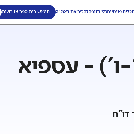
ם
כלים פנימיים
כלי תנופה
להכיר את ראמ"ה
חיפוש בית ספר או רשות
-ו') - עספיא
 דו"ח