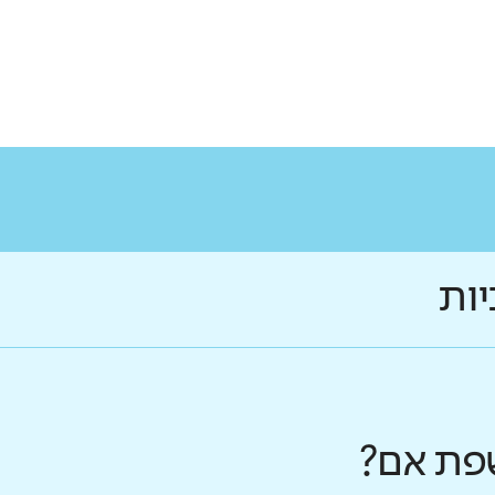
יות
פת אם?