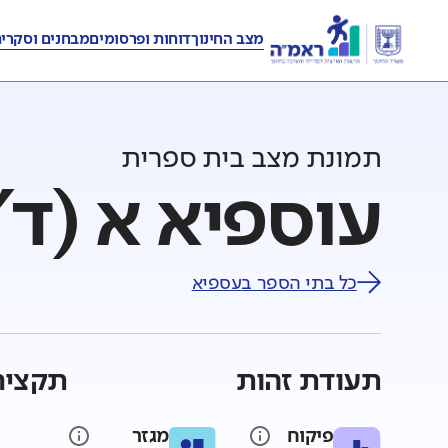
מצב החינוך
דוחות ופרסומים
מבחנים וסקרי
תמונת מצב בית ספרית
עוספיא א (ד'
כל בתי הספר ב
עספיא
תעודת זהות
תקציר
פיקוח
מגזר