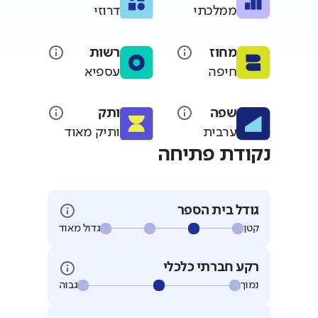
ממלכתי
דרוזי
מחוז
רשות
חיפה
עספיא
שפה
ותק
ערבית
ותיק מאוד
נקודת פתיחה
גודל בית הספר
קטן
גדול מאוד
רקע חברתי כלכלי
נמוך
גבוה