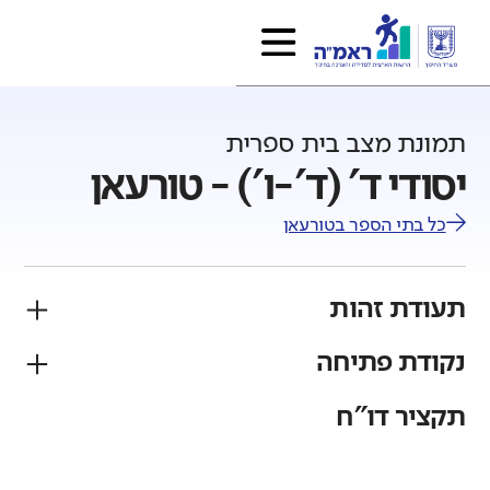
תמונת מצב בית ספרית
יסודי ד' (ד'-ו') - טורעאן
כל בתי הספר ב
טורעאן
תעודת זהות
נקודת פתיחה
פיקוח
מגזר
ממלכתי
ערבי
תקציר דו"ח
גודל בית הספר
מחוז
רשות
קטן
גדול מאוד
צפון
טורעאן