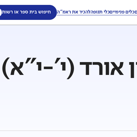
ם
כלים פנימיים
כלי תנופה
להכיר את ראמ"ה
חיפוש בית ספר או רשות
ן אורד (י'-י"א) 