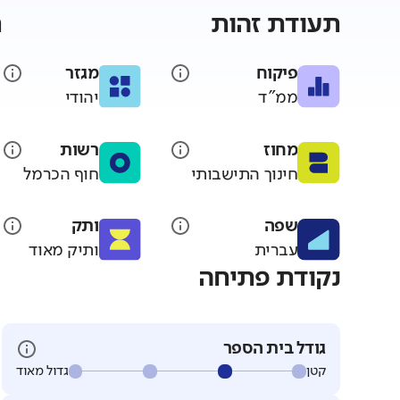
תעודת זהות
ת
פיקוח
מגזר
ממ"ד
יהודי
מחוז
רשות
חינוך התישבותי
חוף הכרמל
שפה
ותק
עברית
ותיק מאוד
נקודת פתיחה
גודל בית הספר
קטן
גדול מאוד