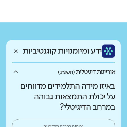
גודל בית הספר
מחוז
רשות
קטן
גדול מאוד
חיפה
חדרה
רקע חברתי כלכלי
שפה
ותק
נמוך
גבוה
עברית
ותיק מאוד
ממוצע תלמידים בכיתה
ידע ומיומנויות קוגנטיביות
נמוך
גבוה
אוריינות דיגיטלית
(תשפ״ג)
באיזו מידה התלמידים מדווחים
על יכולת התמצאות גבוהה
במרחב הדיגיטלי?
גבוהים בהרבה מהדומים