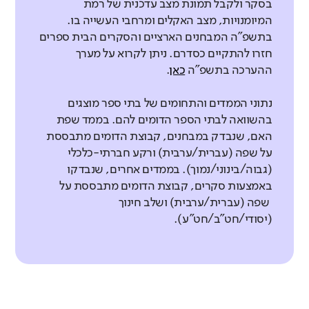
בסקר ולקבל תמונת מצב עדכנית של רמת
המיומנויות, מצב האקלים ומרחבי העשייה בו.
בתשפ"ה המבחנים הארציים והסקרים הבית ספרים
חזרו להתקיים כסדרם. ניתן לקרוא על מערך
ההערכה בתשפ"ה
כאן
.
נתוני הממדים והתחומים של בתי ספר מוצגים
בהשוואה לבתי הספר הדומים להם. בממד שפת
האם, שנבדק במבחנים, קבוצת הדומים מתבססת
על שפה (עברית/ערבית) ורקע חברתי-כלכלי
(גבוה/בינוני/נמוך). בממדים אחרים, שנבדקו
באמצעות סקרים, קבוצת הדומים מתבססת על
שפה (עברית/ערבית) ושלב חינוך
(יסודי/חט"ב/חט"ע).