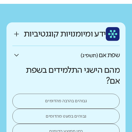
גודל בית הספר
מחוז
רשות
קטן
גדול מאוד
ממלכתי חרדי
חריש
רקע חברתי כלכלי
שפה
ותק
נמוך
גבוה
ידע ומיומנויות קוגנטיביות
עברית
צעיר
שפת אם
(תשפ״ג)
מהם הישגי התלמידים בשפת
אם?
גבוהים בהרבה מהדומים
גבוהים במעט מהדומים
כמו ממוצע הדומים