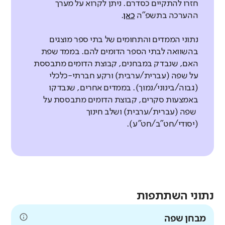
חזרו להתקיים כסדרם. ניתן לקרוא על מערך
ההערכה בתשפ"ה
כאן
.
נתוני הממדים והתחומים של בתי ספר מוצגים
בהשוואה לבתי הספר הדומים להם. בממד שפת
האם, שנבדק במבחנים, קבוצת הדומים מתבססת
על שפה (עברית/ערבית) ורקע חברתי-כלכלי
(גבוה/בינוני/נמוך). בממדים אחרים, שנבדקו
באמצעות סקרים, קבוצת הדומים מתבססת על
שפה (עברית/ערבית) ושלב חינוך
(יסודי/חט"ב/חט"ע).
נתוני השתתפות
מבחן שפה