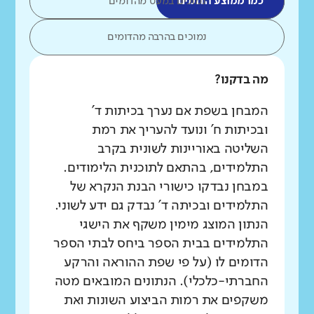
כמו ממוצע הדומים
נמוכים במעט מהדומים
נמוכים בהרבה מהדומים
מה בדקנו?
המבחן בשפת אם נערך בכיתות ד'
ובכיתות ח' ונועד להעריך את רמת
השליטה באוריינות לשונית בקרב
התלמידים, בהתאם לתוכנית הלימודים.
במבחן נבדקו כישורי הבנת הנקרא של
התלמידים ובכיתה ד' נבדק גם ידע לשוני.
הנתון המוצג מימין משקף את הישגי
התלמידים בבית הספר ביחס לבתי הספר
הדומים לו (על פי שפת ההוראה והרקע
החברתי-כלכלי). הנתונים המובאים מטה
משקפים את רמות הביצוע השונות ואת