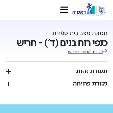
תמונת מצב בית ספרית
כנפי רוח בנים (ד') - חריש
כל בתי הספר ב
חריש
תעודת זהות
נקודת פתיחה
פיקוח
מגזר
ממ"ד
יהודי
גודל בית הספר
מחוז
רשות
קטן
גדול מאוד
חיפה
חריש