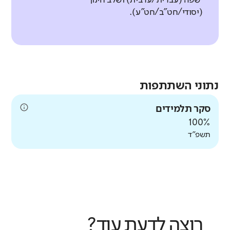
שפה (עברית/ערבית) ושלב חינוך
(יסודי/חט"ב/חט"ע).
נתוני השתתפות
סקר תלמידים
100%
תשפ"ד
רוצה לדעת עוד?