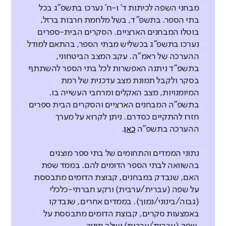
מבחני השפה לכיתות ד' ו-ח' נערכו בתשפ"ג בכל
בתי הספר. בתשפ"ד, בשל מלחמת חרבות ברזל,
בוטלו המבחנים הארציים. הסקרים הבית-ספרים
נערכו בתשפ"ג בכשליש מבתי הספר, בהתאם למודל
ההערכה של ראמ"ה. עקב המצב הביטחוני,
בתשפ"ד ניתנה האפשרות לכל בתי הספר להשתתף
בסקר ולקבל תמונת מצב עדכנית של רמת
המיומנויות, מצב האקלים ומרחבי העשייה בו.
בתשפ"ה המבחנים הארציים והסקרים הבית ספרים
חזרו להתקיים כסדרם. ניתן לקרוא על מערך
ההערכה בתשפ"ה
כאן
.
נתוני הממדים והתחומים של בתי ספר מוצגים
בהשוואה לבתי הספר הדומים להם. בממד שפת
האם, שנבדק במבחנים, קבוצת הדומים מתבססת
על שפה (עברית/ערבית) ורקע חברתי-כלכלי
(גבוה/בינוני/נמוך). בממדים אחרים, שנבדקו
באמצעות סקרים, קבוצת הדומים מתבססת על