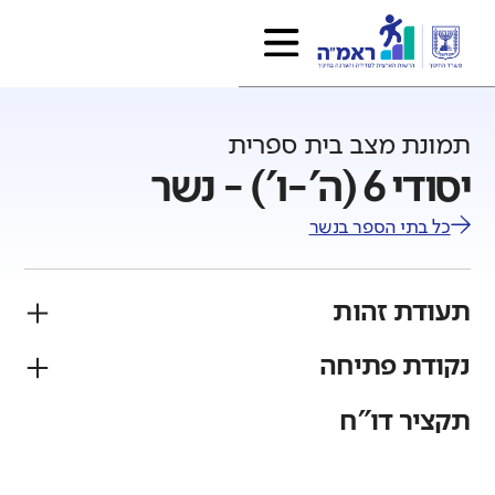
תמונת מצב בית ספרית
יסודי 6 (ה'-ו') - נשר
כל בתי הספר ב
נשר
תעודת זהות
נקודת פתיחה
פיקוח
מגזר
ממ"ד
יהודי
תקציר דו"ח
גודל בית הספר
מחוז
רשות
קטן
גדול מאוד
חיפה
נשר