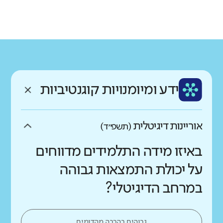
גודל בית הספר
מחוז
רשות
קטן
גדול מאוד
חיפה
מעלה עירון
רקע חברתי כלכלי
שפה
ותק
נמוך
גבוה
ערבית
צעיר
ממוצע תלמידים בכיתה
ידע ומיומנויות קוגנטיביות
נמוך
גבוה
אוריינות דיגיטלית
(תשפ״ד)
באיזו מידה התלמידים מדווחים
על יכולת התמצאות גבוהה
במרחב הדיגיטלי?
גבוהים בהרבה מהדומים