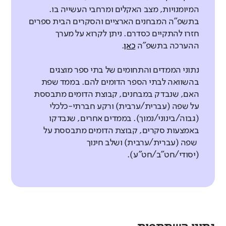
המיומנויות, מצב האקלים ומרחבי העשייה בו.
בתשפ"ה המבחנים הארציים והסקרים הבית ספרים
חזרו להתקיים כסדרם. ניתן לקרוא על מערך
ההערכה בתשפ"ה
כאן
.
נתוני הממדים והתחומים של בתי ספר מוצגים
בהשוואה לבתי הספר הדומים להם. בממד שפת
האם, שנבדק במבחנים, קבוצת הדומים מתבססת
על שפה (עברית/ערבית) ורקע חברתי-כלכלי
(גבוה/בינוני/נמוך). בממדים אחרים, שנבדקו
באמצעות סקרים, קבוצת הדומים מתבססת על
שפה (עברית/ערבית) ושלב חינוך
(יסודי/חט"ב/חט"ע).