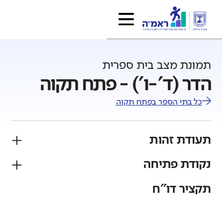
תמונת מצב בית ספרית
הדר (ד'-ו') - פתח תקוה
כל בתי הספר ב
פתח תקוה
תעודת זהות
נקודת פתיחה
פיקוח
מגזר
ממלכתי
יהודי
תקציר דו"ח
גודל בית הספר
מחוז
רשות
קטן
גדול מאוד
תל אביב
פתח תקוה