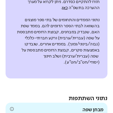
חזרו להתקיים כסדרם. ניתן לקרוא על מערך
ההערכה בתשפ"ה
כאן
.
נתוני הממדים והתחומים של בתי ספר מוצגים
בהשוואה לבתי הספר הדומים להם. בממד שפת
האם, שנבדק במבחנים, קבוצת הדומים מתבססת
על שפה (עברית/ערבית) ורקע חברתי-כלכלי
(גבוה/בינוני/נמוך). בממדים אחרים, שנבדקו
באמצעות סקרים, קבוצת הדומים מתבססת על
שפה (עברית/ערבית) ושלב חינוך
(יסודי/חט"ב/חט"ע).
נתוני השתתפות
מבחן שפה