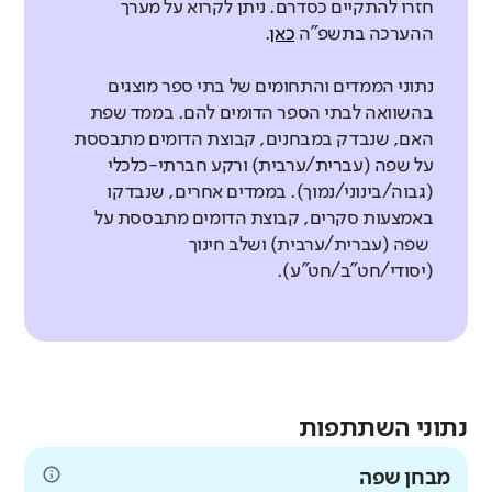
חזרו להתקיים כסדרם. ניתן לקרוא על מערך
ההערכה בתשפ"ה
כאן
.
נתוני הממדים והתחומים של בתי ספר מוצגים
בהשוואה לבתי הספר הדומים להם. בממד שפת
האם, שנבדק במבחנים, קבוצת הדומים מתבססת
על שפה (עברית/ערבית) ורקע חברתי-כלכלי
(גבוה/בינוני/נמוך). בממדים אחרים, שנבדקו
באמצעות סקרים, קבוצת הדומים מתבססת על
שפה (עברית/ערבית) ושלב חינוך
(יסודי/חט"ב/חט"ע).
נתוני השתתפות
מבחן שפה